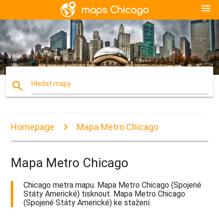
menu
search
Hledat mapy
Homepage
Mapa Metro Chicago
Mapa Metro Chicago
Chicago metra mapu. Mapa Metro Chicago (Spojené
Státy Americké) tisknout. Mapa Metro Chicago
(Spojené Státy Americké) ke stažení.