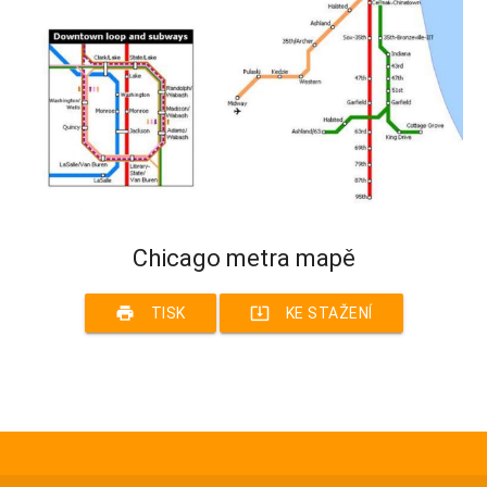
Chicago metra mapě
print
system_update_alt
TISK
KE STAŽENÍ