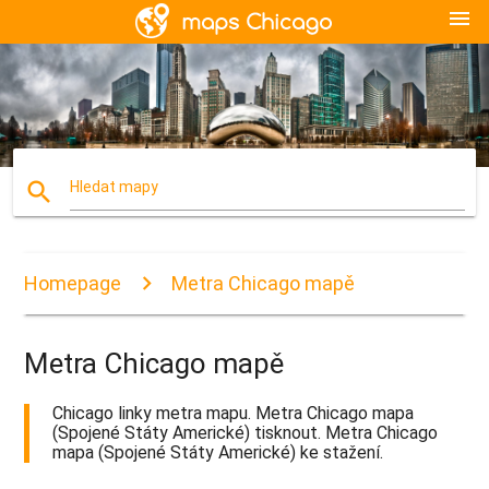
menu
search
Hledat mapy
Homepage
Metra Chicago mapě
Metra Chicago mapě
Chicago linky metra mapu. Metra Chicago mapa
(Spojené Státy Americké) tisknout. Metra Chicago
mapa (Spojené Státy Americké) ke stažení.