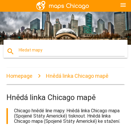
menu
search
Hledat mapy
Homepage
Hnědá linka Chicago mapě
Hnědá linka Chicago mapě
Chicago hnědé line mapy. Hnědá linka Chicago mapa
(Spojené Státy Americké) tisknout. Hnědá linka
Chicago mapa (Spojené Státy Americké) ke stažení.