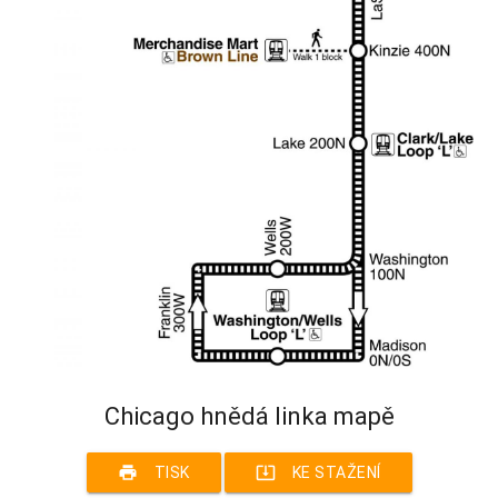
Chicago hnědá linka mapě
print
system_update_alt
TISK
KE STAŽENÍ