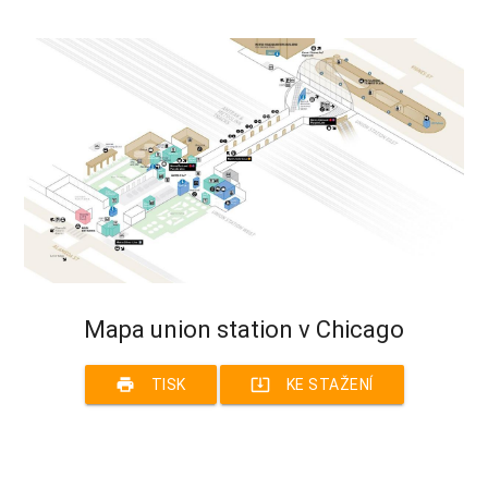
Mapa union station v Chicago
print
system_update_alt
TISK
KE STAŽENÍ