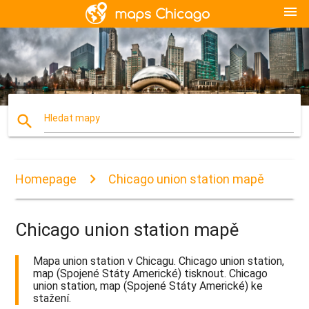
menu
search
Hledat mapy
Homepage
Chicago union station mapě
Chicago union station mapě
Mapa union station v Chicagu. Chicago union station,
map (Spojené Státy Americké) tisknout. Chicago
union station, map (Spojené Státy Americké) ke
stažení.