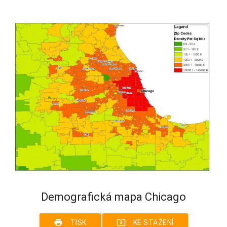
Demografická mapa Chicago
print
system_update_alt
TISK
KE STAŽENÍ