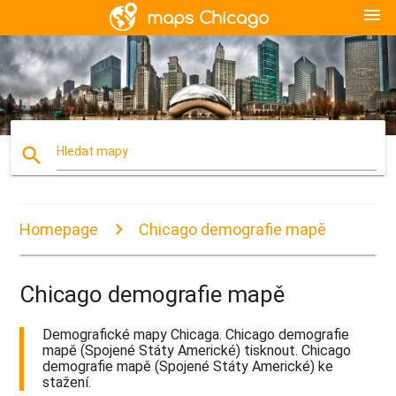
menu
search
Hledat mapy
Homepage
Chicago demografie mapě
Chicago demografie mapě
Demografické mapy Chicaga. Chicago demografie
mapě (Spojené Státy Americké) tisknout. Chicago
demografie mapě (Spojené Státy Americké) ke
stažení.